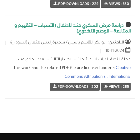
الإصدار الأول - العدد
تقدم ببحثك الآن
PDF-DOWNLOADS : 226
VIEWS : 330
الأول
الإصدار الأول - العدد
دراسة مرض السكري عند الأطفال ( الأسباب – التقييم و
المتابعة – الوضع التغذوي)
الثاني
الباحثين: أبو بكر القاسم ياسين / سميرة إلياس عثمان (السودان)
الإصدار الثاني - العدد
2024-11-10
الأول
مجلة النخبة للدراسات والأبحاث - الإصدار الثالث - العدد الحادي عشر
الإصدار الثاني - العدد
This work and the related PDF file are licensed under a
Creative
الثاني
Commons Attribution 4.0 International
PDF-DOWNLOADS : 202
VIEWS : 285
الإصدار الثالث - العدد
الأول
الإصدار الثالث - العدد
الثاني
الإصدار الثالث - العدد
الثالث