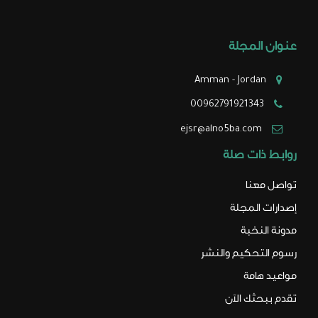
الإصدار الثالث - العدد
عنوان المجلة
الرابع
الإصدار الثالث - العدد
Amman - Jordan
الخامس
00962791921343
الإصدار الثالث - العدد
ejsr@alno5ba.com
السادس
روابط ذات صلة
الإصدار الثالث - العدد
تواصل معنا
السابع
إصدارات المجلة
الإصدار الثالث - العدد
مدونة النخبة
الثامن
رسوم التحكيم والنشر
الإصدار الثالث - العدد
مواعيد هامة
التاسع
تقدم ببحثك الآن