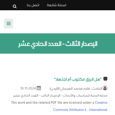
اسئلة شائعة
اتصل بنا
الرئيسية
الإصدار الثالث - العدد الحادي عشر
عن المجلة
لجنة التحكيم
"هل الرزق مكتوب أم اجتهاد"
تعليمات النشر
الباحث: فلاح محمد العرسان (الأردن)
2024-11-10
أخلاقيات النشر
مجلة النخبة للدراسات والأبحاث - الإصدار الثالث - العدد الحادي عشر
This work and the related PDF file are licensed under a
Creative
إصدارات المجلة
Commons Attribution 4.0 International