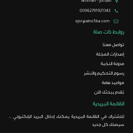
Amman - Jordan
الإصدار الأول - العدد
تقدم ببحثك الآن
الأول
00962791921343
ejsr@alno5ba.com
الإصدار الأول - العدد
الثاني
روابط ذات صلة
الإصدار الثاني - العدد
تواصل معنا
الأول
إصدارات المجلة
الإصدار الثاني - العدد
مدونة النخبة
الثاني
رسوم التحكيم والنشر
مواعيد هامة
الإصدار الثالث - العدد
الأول
تقدم ببحثك الآن
الإصدار الثالث - العدد
القائمة البريدية
الثاني
للاشتراك في القائمة البريدية يمكنك إدخال البريد الإلكتروني ..
الإصدار الثالث - العدد
سيصلك كل جديد
الثالث