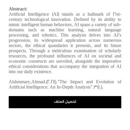
الإصدار الأول - العدد
تقدم ببحثك الآن
Abstract:
الأول
Artificial Intelligence (AI) stands as a hallmark of 21st-
century technological innovation. Defined by its ability to
الإصدار الأول - العدد
mimic intelligent human behaviors, AI spans a variety of sub-
الثاني
domains such as machine learning, natural language
processing, and robotics. This analysis delves into AI’s
progression, its widespread application across numerous
الإصدار الثاني - العدد
sectors, the ethical quandaries it presents, and its future
الأول
prospects. Through a meticulous examination of scholarly
resources, the profound influences of AI on societal and
economic constructs are unveiled, alongside the imperative
الإصدار الثاني - العدد
ethical considerations that accompany the integration of AI
الثاني
into our daily existence.
الإصدار الثالث - العدد
Alshmmary,
Ahmad.(2024)."The Impact and Evolution of
Artificial Intelligence: An In-Depth Analysis".3(10).
الأول
الإصدار الثالث - العدد
تحميل الملف
الثاني
الإصدار الثالث - العدد
الثالث