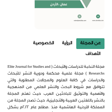
الإصدار الثالث - العدد
الرابع
الإصدار الثالث - العدد
الخامس
عن المجلة
الرؤية
الخصوصية
الإصدار الثالث - العدد
السادس
الأهداف
الإصدار الثالث - العدد
مجلة النخبة للدراسات والأبحاث ( Elite Journal for Studies and
السابع
Researchs ) مجلة علمية محكمة ودورية النشر للأبحاث
الإصدار الثالث - العدد
والدراسات في كافة العلوم والمجالات المطلوبة والتي
الثامن
تتوافق مع شروط البحث والنشر العلمي من المنهجية
والأهمية والتوثيق للباحثين العرب حيث تهتم المجلة
الإصدار الثالث - العدد
بالنشر باللغتين العربية والأنجليزية، حيث تصدر المجلة من
التاسع
المملكة الأردنية الهاشمية منذ .مطلع عام 2022م بشكل