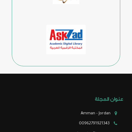
عنوان المجلة
Amman - Jordan
00962791921343